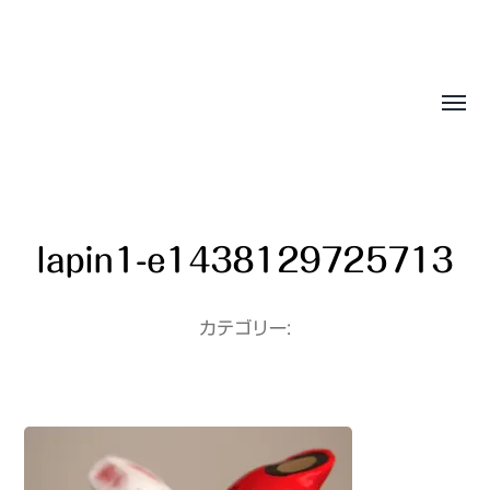
Sasala Production, Inc.
lapin1-e1438129725713
カテゴリー: